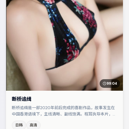
99:04
断桥追缉
断桥追缉是一部2020年前后完成的喜剧作品，故事发生在
中国香港语境下，主线清晰、副线饱满。程耳执导本片，在
场面调度与表演节奏上保持一贯作者性，关键场次留白得
日韩
高清
当。刘亦菲与张子枫的对手戏构成全片情感锚点，于和伟则