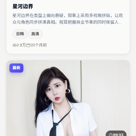
星河边界
星河边界在类型上偏向悬疑，叙事上采用多视角拼贴，让观
众与角色同步拼凑真相。程耳把握商业节奏的同时保留人物
弧光，高潮戏信息密度高但不显凌乱。白宇与菅田将晖的对
日韩
高清
手戏构成全片情感锚点，文淇则以细节塑造推动谜题层层揭
开。节奏紧凑、反转有度，值得列入片单。
3.8万
131个月前
最新
99:33