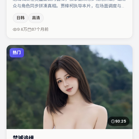
众与角色同步拼凑真相。贾樟柯执导本片，在场面调度与表
演节奏上保持一贯作者性，关键场次留白得当。主演阵容包
日韩
高清
括蒋奇明、周冬雨、桂纶镁等，角色动机前后呼应，适合喜
欢抠台词与伏笔的观众。节奏紧凑、反转有度，值得列入片
9.6万
87个月前
单。
热门
93:25
焚城追缉