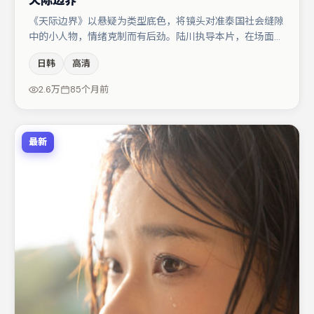
天际边界
《天际边界》以悬疑为类型底色，将镜头对准泰国社会缝隙
中的小人物，情绪克制而有后劲。陆川执导本片，在场面调
度与表演节奏上保持一贯作者性，关键场次留白得当。主演
日韩
高清
阵容包括金高银、胡歌、王景春等，角色动机前后呼应，适
合喜欢抠台词与伏笔的观众。节奏紧凑、反转有度，值得列
2.6万
85个月前
入片单。
最新