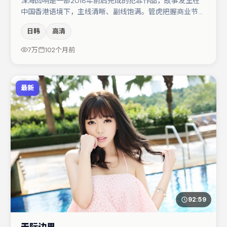
深海回响是一部2018年前后完成的犯罪作品，故事发生在
中国香港语境下，主线清晰、副线饱满。管虎把握商业节奏
的同时保留人物弧光，高潮戏信息密度高但不显凌乱。梁朝
日韩
高清
伟与段奕宏的对手戏构成全片情感锚点，肖央则以细节塑造
推动谜题层层揭开。整体完成度较高，适合周末一口气追
7万
102个月前
完。
最新
92:59