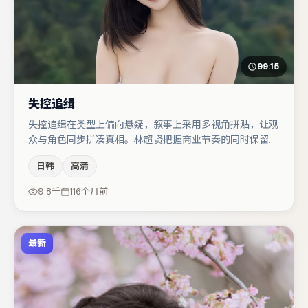
99:15
失控追缉
失控追缉在类型上偏向悬疑，叙事上采用多视角拼贴，让观
众与角色同步拼凑真相。林超贤把握商业节奏的同时保留人
物弧光，高潮戏信息密度高但不显凌乱。主演阵容包括梁朝
日韩
高清
伟、汤唯、李光洁等，角色动机前后呼应，适合喜欢抠台词
与伏笔的观众。节奏紧凑、反转有度，值得列入片单。
9.8千
116个月前
最新