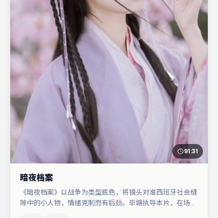
91:31
暗夜档案
《暗夜档案》以战争为类型底色，将镜头对准西班牙社会缝
隙中的小人物，情绪克制而有后劲。毕赣执导本片，在场面
调度与表演节奏上保持一贯作者性，关键场次留白得当。朱