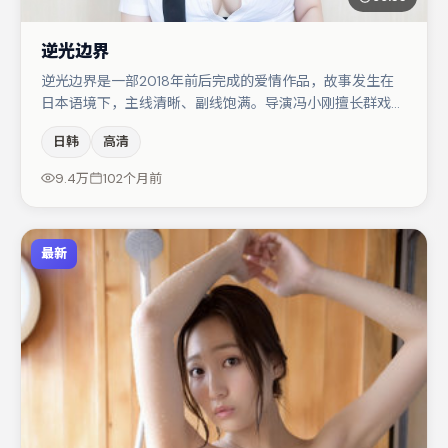
逆光边界
逆光边界是一部2018年前后完成的爱情作品，故事发生在
日本语境下，主线清晰、副线饱满。导演冯小刚擅长群戏与
空间压迫感，本片在视听语言上与题材形成互文。蒋奇明在
日韩
高清
片中承担叙事驱动，任素汐、白宇分别提供反差与喜剧/悬
疑调剂（视场次而定）。整体完成度较高，适合周末一口气
9.4万
102个月前
追完。
最新