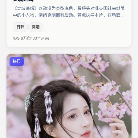
《焚城追缉》以动漫为类型底色，将镜头对准英国社会缝隙
中的小人物，情绪克制而有后劲。管虎执导本片，在场面调
度与表演节奏上保持一贯作者性，关键场次留白得当。主演
日韩
高清
阵容包括宋佳、谭卓、任素汐等，角色动机前后呼应，适合
喜欢抠台词与伏笔的观众。整体完成度较高，适合周末一口
9.6万
133个月前
气追完。
热门