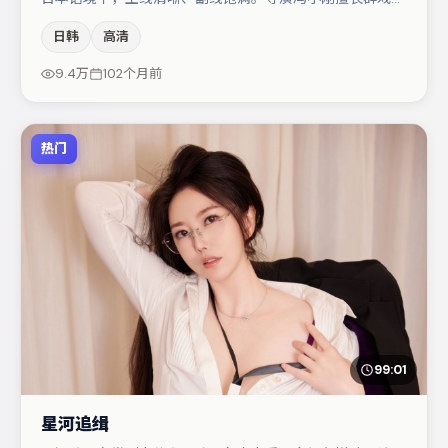
空间压迫感，本片在视听语言上与题材形成互文。蒋奇明在
日韩
高清
片中承担叙事驱动，任素汐、白宇分别提供反差与喜剧/悬
疑调剂（视场次而定）。整体完成度较高，适合周末一口气
9.4万
102个月前
追完。
热门
99:01
星河追缉