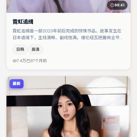
99:41
霓虹追缉
霓虹追缉是一部2023年前后完成的惊悚作品，故事发生在
日本语境下，主线清晰、副线饱满。维伦纽瓦把握商业节奏
的同时保留人物弧光，高潮戏信息密度高但不显凌乱。主演
日韩
高清
阵容包括刘亦菲、王千源、任素汐等，角色动机前后呼应，
适合喜欢抠台词与伏笔的观众。节奏紧凑、反转有度，值得
7.4万
37个月前
列入片单。
最新