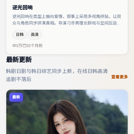
逆光回响
逆光回响在类型上偏向爱情，叙事上采用多视角拼贴，让观
众与角色同步拼凑真相。导演刁亦男擅长群戏与空间压迫
感，本片在视听语言上与题材形成互文。章子怡在片中承担
日韩
高清
叙事驱动，汤唯、胡歌分别提供反差与喜剧/悬疑调剂（视
场次而定）。整体完成度较高，适合周末一口气追完。
2万
32个月前
最新更新
韩剧日剧与韩日综艺同步上新，在线日韩高清
查看更多
追剧不落后
最新