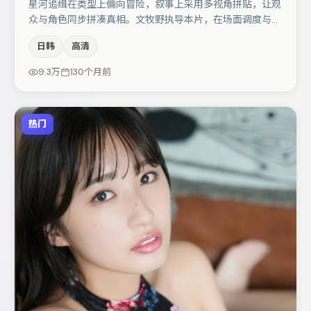
星河追缉在类型上偏向冒险，叙事上采用多视角拼贴，让观
众与角色同步拼凑真相。文牧野执导本片，在场面调度与表
演节奏上保持一贯作者性，关键场次留白得当。河正宇与杨
日韩
高清
幂的对手戏构成全片情感锚点，李光洁则以细节塑造推动谜
题层层揭开。节奏紧凑、反转有度，值得列入片单。
9.3万
130个月前
热门