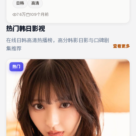
日韩
高清
河正宇在片中承担叙事驱动，王千源、廖凡分别提供反差与
喜剧/悬疑调剂（视场次而定）。若你偏爱强类型与清晰主
7.6万
109个月前
线，这部作品值得关注。
热门韩日影视
在线日韩高清热播榜，高分韩影日影与口碑剧
查看更多
集推荐
热门