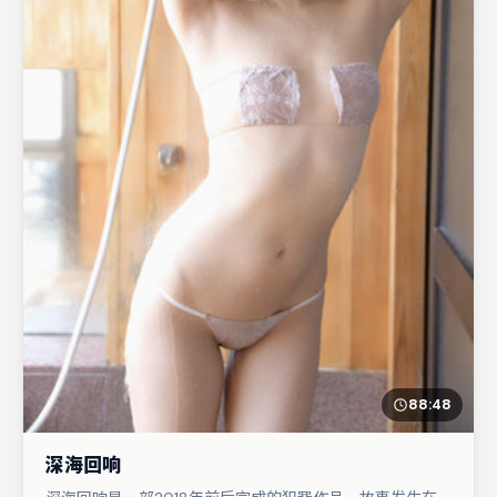
88:48
深海回响