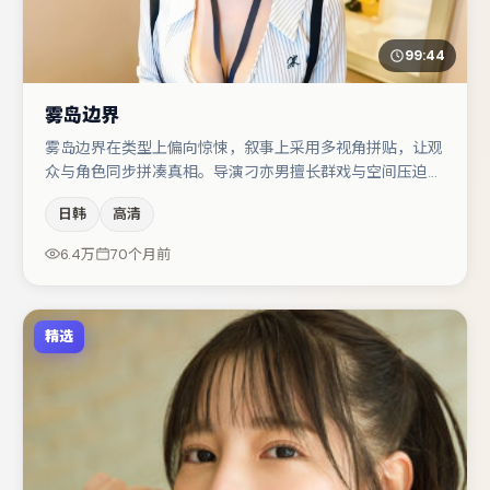
99:44
雾岛边界
雾岛边界在类型上偏向惊悚，叙事上采用多视角拼贴，让观
众与角色同步拼凑真相。导演刁亦男擅长群戏与空间压迫
感，本片在视听语言上与题材形成互文。金高银与雷佳音的
日韩
高清
对手戏构成全片情感锚点，李光洁则以细节塑造推动谜题层
层揭开。节奏紧凑、反转有度，值得列入片单。
6.4万
70个月前
精选