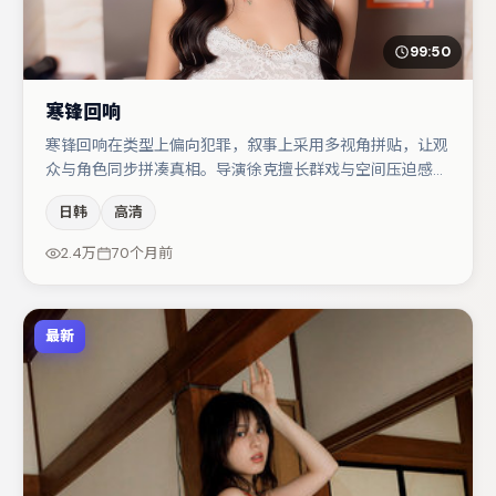
99:50
寒锋回响
寒锋回响在类型上偏向犯罪，叙事上采用多视角拼贴，让观
众与角色同步拼凑真相。导演徐克擅长群戏与空间压迫感，
本片在视听语言上与题材形成互文。主演阵容包括裴斗娜、
日韩
高清
易烊千玺、黄渤等，角色动机前后呼应，适合喜欢抠台词与
伏笔的观众。若你偏爱强类型与清晰主线，这部作品值得关
2.4万
70个月前
注。
最新