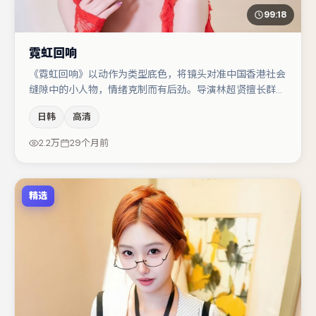
99:18
霓虹回响
《霓虹回响》以动作为类型底色，将镜头对准中国香港社会
缝隙中的小人物，情绪克制而有后劲。导演林超贤擅长群戏
与空间压迫感，本片在视听语言上与题材形成互文。主演阵
日韩
高清
容包括马丽、雷佳音、周冬雨等，角色动机前后呼应，适合
喜欢抠台词与伏笔的观众。若你偏爱强类型与清晰主线，这
2.2万
29个月前
部作品值得关注。
精选