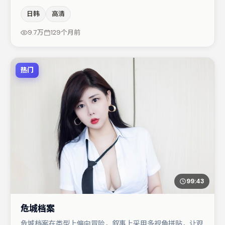
面调度与表演节奏上保持一贯作者性，关键场次留白得当。
日韩
高清
王景春与弗洛伦丝·皮尤的对手戏构成全片情感锚点，张颂
文则以细节塑造推动谜题层层揭开。整体完成度较高，适合
9.7万
129个月前
周末一口气追完。
热门
99:43
危城档案
危城档案在类型上偏向冒险，叙事上采用多视角拼贴，让观