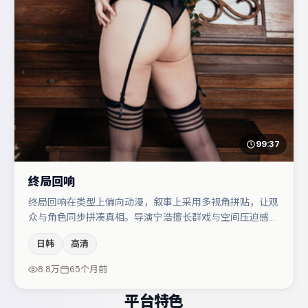
99:37
终局回响
终局回响在类型上偏向动漫，叙事上采用多视角拼贴，让观
众与角色同步拼凑真相。导演宁浩擅长群戏与空间压迫感，
本片在视听语言上与题材形成互文。刘亦菲在片中承担叙事
日韩
高清
驱动，秦海璐、桂纶镁分别提供反差与喜剧/悬疑调剂（视
场次而定）。节奏紧凑、反转有度，值得列入片单。
8.8万
65个月前
平台特色