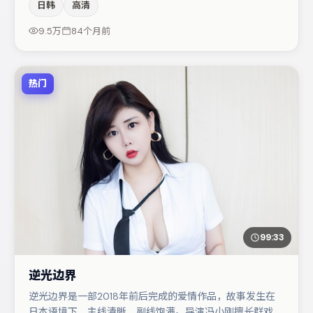
日韩
高清
一龙在片中承担叙事驱动，秦海璐、杨幂分别提供反差与喜
剧/悬疑调剂（视场次而定）。整体完成度较高，适合周末
9.5万
84个月前
一口气追完。
热门
99:33
逆光边界
逆光边界是一部2018年前后完成的爱情作品，故事发生在
日本语境下，主线清晰、副线饱满。导演冯小刚擅长群戏与